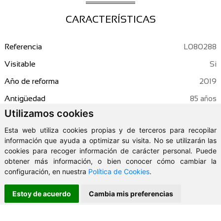
CARACTERÍSTICAS
Referencia
L080288
Visitable
Año de reforma
2019
Antigüedad
85 años
Utilizamos cookies
Tipo de local
Oficina
Esta web utiliza cookies propias y de terceros para recopilar
Ascensor
información que ayuda a optimizar su visita. No se utilizarán las
Cert. Energética
En Trámite
cookies para recoger información de carácter personal. Puede
obtener más información, o bien conocer cómo cambiar la
2
Superficie
80 m
configuración, en nuestra
Política de Cookies
.
Baños
1
Estoy de acuerdo
Cambia mis preferencias
Calefacción
Tipo calefacción
Gasóleo Colectivo