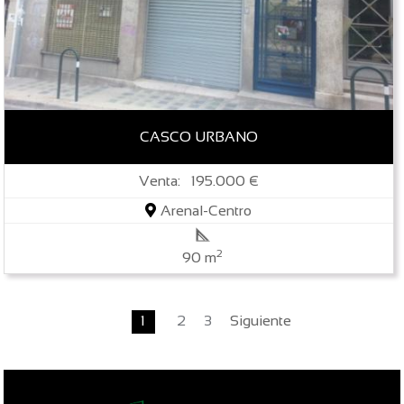
CASCO URBANO
Venta: 195.000 €
Arenal-Centro
2
90 m
1
2
3
Siguiente