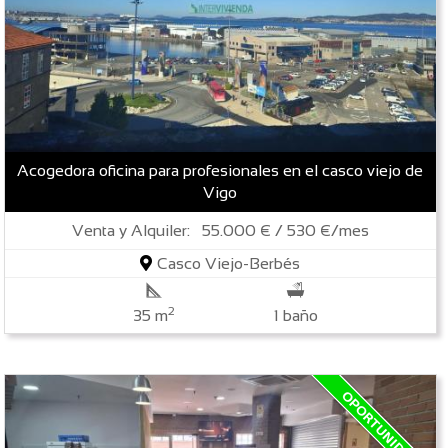
Acogedora oficina para profesionales en el casco viejo de
Vigo
Venta y Alquiler: 55.000 € / 530 €/mes
Casco Viejo-Berbés
2
35 m
1 baño