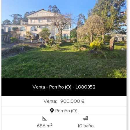
Venta - Porriño (O) - L080352
Venta: 900.000 €
Porriño (O)
2
686 m
10 baño