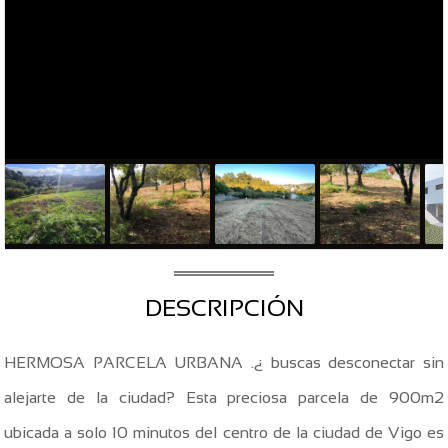
DESCRIPCIÓN
HERMOSA PARCELA URBANA .¿ buscas desconectar sin
alejarte de la ciudad? Esta preciosa parcela de 900m2
ubicada a solo 10 minutos del centro de la ciudad de Vigo es