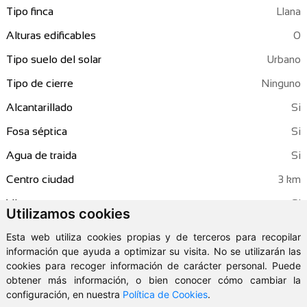
Tipo finca
Llana
Alturas edificables
0
Tipo suelo del solar
Urbano
Tipo de cierre
Ninguno
Alcantarillado
Fosa séptica
Agua de traida
Centro ciudad
3 km
Vistas
Utilizamos cookies
Vistas a montaña
Esta web utiliza cookies propias y de terceros para recopilar
información que ayuda a optimizar su visita. No se utilizarán las
Tipo de acceso
Bueno
cookies para recoger información de carácter personal. Puede
Tipo vía de acceso
Carretera asfaltada
obtener más información, o bien conocer cómo cambiar la
configuración, en nuestra
Política de Cookies
.