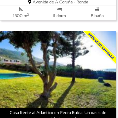
Avenida de A Coruña - Ronda
2
1300 m
11 dorm
8 baño
Casa frente al Atlántico en Pedra Rubia: Un oasis de