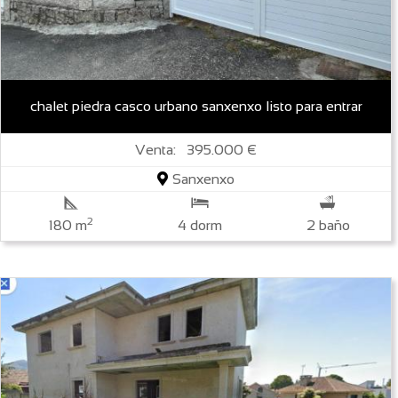
chalet piedra casco urbano sanxenxo listo para entrar
Venta: 395.000 €
Sanxenxo
2
180 m
4 dorm
2 baño