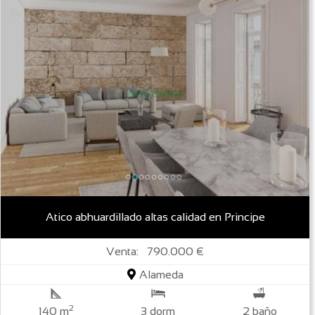
Atico abhuardillado altas calidad en Principe
Venta: 790.000 €
Alameda
2
140 m
3 dorm
2 baño